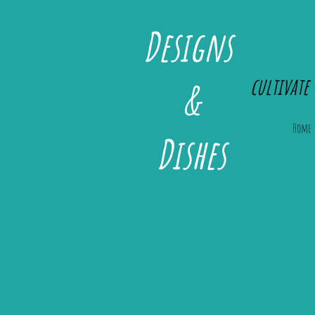
Designs
cultivate 
&
Home
Dishes