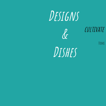
Designs
cultivate 
&
Home
Dishes