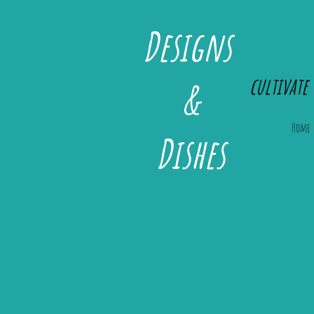
Designs
cultivate 
&
Home
Dishes