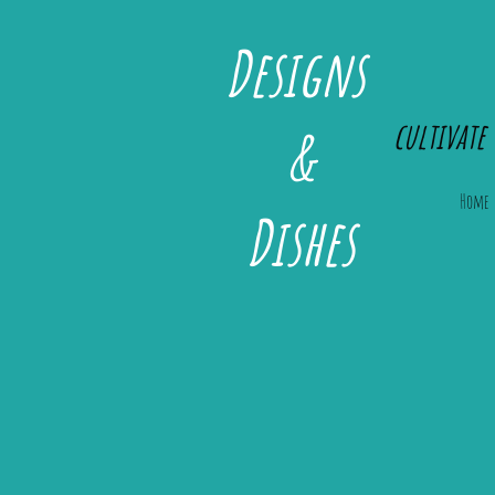
Designs
cultivate 
&
Home
Dishes